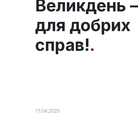
Великдень –
для добрих
справ!
17.04.2025