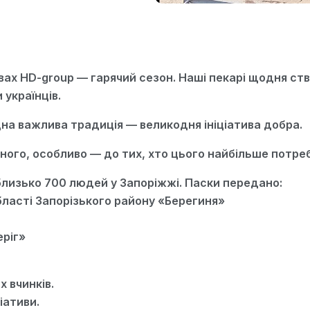
ах HD-group — гарячий сезон. Наші пекарі щодня ств
 українців.
на важлива традиція — великодня ініціатива добра.
ного, особливо — до тих, хто цього найбільше потреб
близько 700 людей у Запоріжжі. Паски передано:
бласті Запорізького району «Берегиня»
еріг»
 вчинків.
іативи.