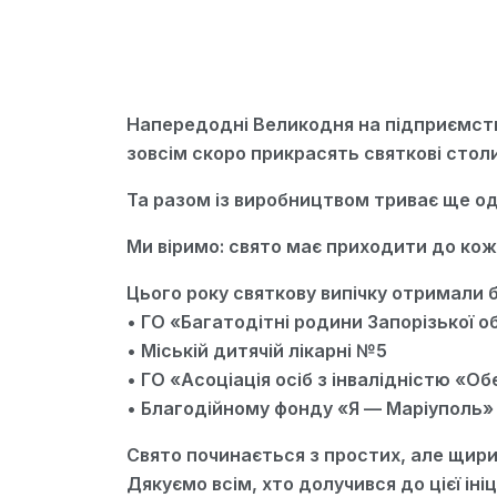
Напередодні Великодня на підприємств
зовсім скоро прикрасять святкові столи
Та разом із виробництвом триває ще од
Ми віримо: свято має приходити до кож
Цього року святкову випічку отримали 
• ГО «Багатодітні родини Запорізької о
• Міській дитячій лікарні №5
• ГО «Асоціація осіб з інвалідністю «Об
• Благодійному фонду «Я — Маріуполь»
Свято починається з простих, але щирих
Дякуємо всім, хто долучився до цієї ініц