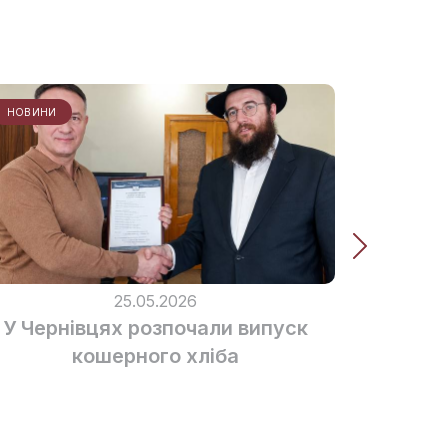
НОВИНИ
ЗАХОДИ
25.05.2026
У Чернівцях розпочали випуск
SUP DAY
кошерного хліба