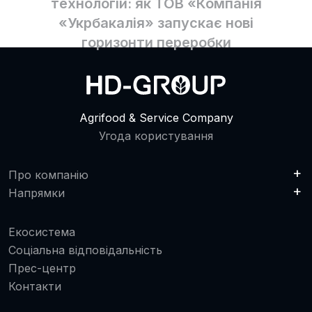
технологій: як ТОВ «Компанія
«Укрбакалія» запускає нові
горизонти переробки
Agrifood & Service Company
Угода користування
Про компанію
Напрямки
Екосистема
Соціальна відповідальність
Прес-центр
Контакти