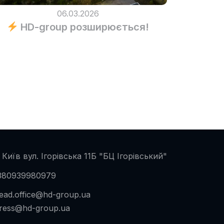
06.03.2026
HD-group розширюється!
 Київ вул. Ігорівська 11Б "БЦ Ігорівський"
380939980979
ead.office@hd-group.ua
ress@hd-group.ua