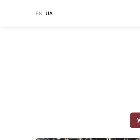
EN
UA
У