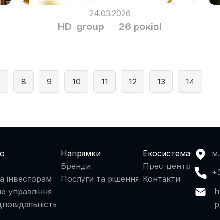
24.03.2026
HD-group — 26 років!
7
8
9
10
11
12
13
14
ію
Напрямки
Екосистема
м.
Бренди
Прес-центр
+
а інвесторам
Послуги та рішення
Контакти
h
е управління
p
дповідальність