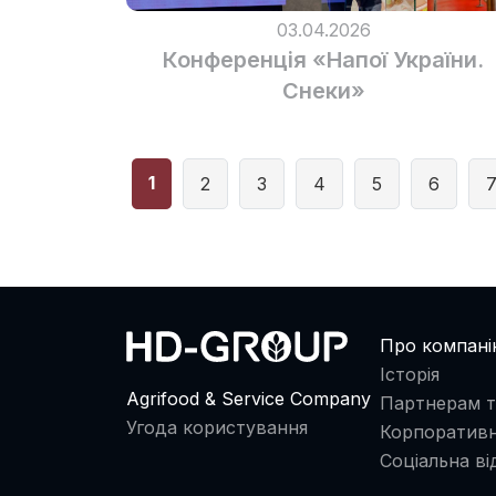
03.04.2026
Конференція «Напої України.
Снеки»
1
2
3
4
5
6
Про компан
Історія
Agrifood & Service Company
Партнерам т
Угода користування
Корпоративн
Соціальна ві