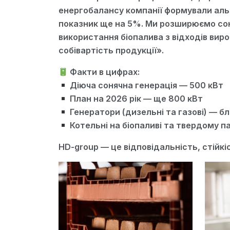
енергобалансу компанії формували альт
показник ще на 5%. Ми розширюємо сон
використання біопалива з відходів вир
собівартість продукції».
Факти в цифрах:
Діюча сонячна генерація — 500 кВт
План на 2026 рік — ще 800 кВт
Генератори (дизельні та газові) — б
Котельні на біопаливі та твердому п
HD-group — це відповідальність, стійк