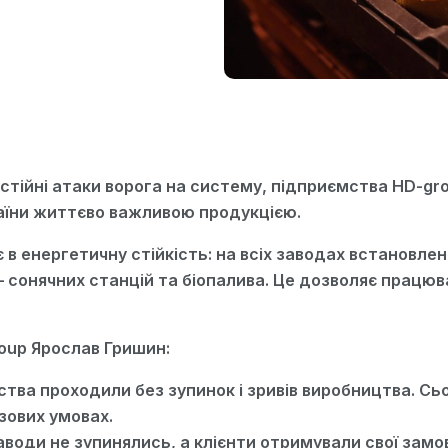
остійні атаки ворога на систему, підприємства HD-g
аїни життєво важливою продукцією.
 в енергетичну стійкість: на всіх заводах встановлен
онячних станцій та біопалива. Це дозволяє працюва
oup Ярослав Гришин:
ства проходили без зупинок і зривів виробництва. Сь
изових умовах.
води не зупинялись, а клієнти отримували свої замо