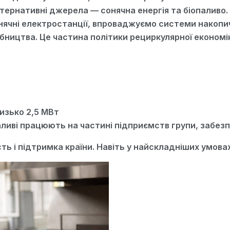
ернативні джерела — сонячна енергія та біопаливо.
ячні електростанції, впроваджуємо системи накопич
обництва. Це частина політики рециркулярної економ
лизько 2,5 МВт
аливі працюють на частині підприємств групи, забез
ість і підтримка країни. Навіть у найскладніших умо