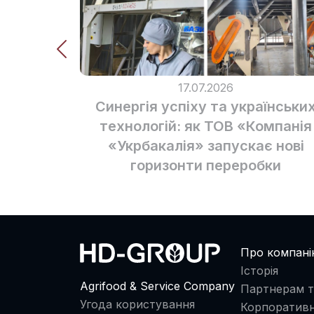
17.07.2026
Синергія успіху та українськи
технологій: як ТОВ «Компанія
«Укрбакалія» запускає нові
горизонти переробки
Про компан
Історія
Agrifood & Service Company
Партнерам т
Угода користування
Корпоративн