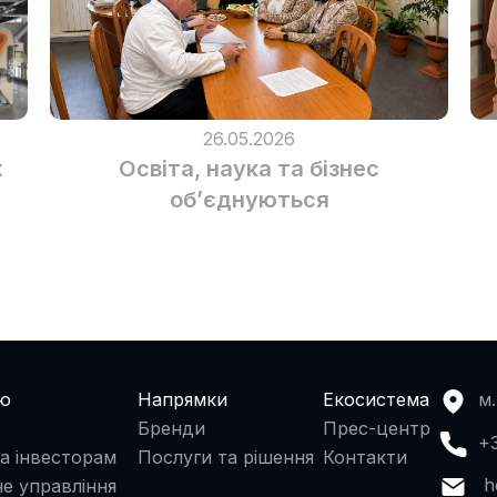
26.05.2026
х
Освіта, наука та бізнес
об’єднуються
ію
Напрямки
Екосистема
м.
Бренди
Прес-центр
+
а інвесторам
Послуги та рішення
Контакти
h
е управління