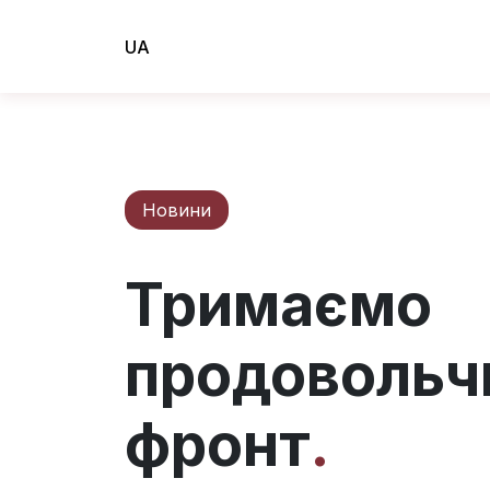
UA
Новини
Тримаємо
продовольч
фронт